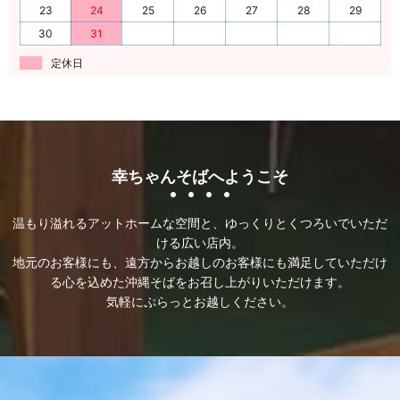
23
24
25
26
27
28
29
2021/11/06
30
31
臨時休業のお知らせ
定休日
幸ちゃんそばへようこそ
温もり溢れるアットホームな空間と、
ゆっくりとくつろいでいただ
ける広い店内。
地元のお客様にも、遠方からお越しのお客様にも満足していただけ
る
心を込めた沖縄そばをお召し上がりいただけます。
気軽にぷらっとお越しください。