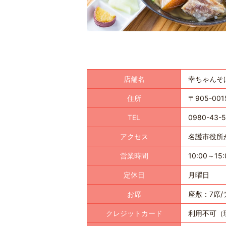
店舗名
幸ちゃんそ
住所
〒905-00
TEL
0980-43-
アクセス
名護市役所
営業時間
10:00～
定休日
月曜日
お席
座敷：7席/
クレジットカード
利用不可（