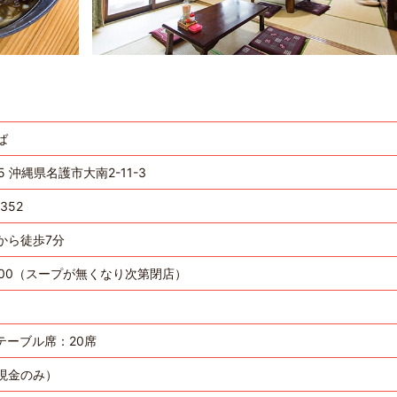
ば
15 沖縄県名護市大南2-11-3
5352
から徒歩7分
15:00（スープが無くなり次第閉店）
テーブル席：20席
現金のみ）