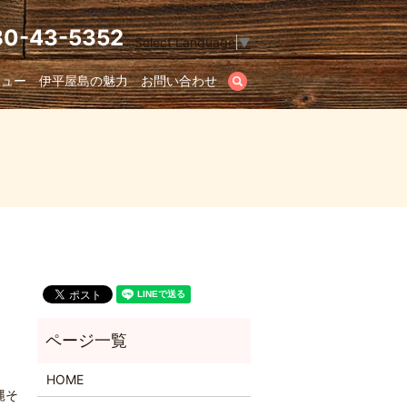
80-43-5352
Select Language
▼
ニュー
伊平屋島の魅力
お問い合わせ
search
HOME
縄そ