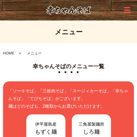
メ
メニュー
HOME
メニュー
幸ちゃんそばのメニュー一覧
「ソーキそば」「三枚肉そば」「スージィカーそば」「幸ちゃ
んそば」「てびちそば」がございます。
麺はどのそばも、2種類からお選びいただけます。
伊平屋島産
三角屋製麺所
もずく麺
しろ麺